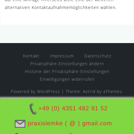
alternativen Kontaktaufnahmemöglichkeiten wählen.
Kontakt
Impressum
Datenschutz
Privatsphäre-Einstellungen ändern
Historie der Privatsphäre-Einstellungen
Einwilligungen widerrufen
Powered by WordPress
|
Theme:
Astrid
by aThemes.
+49 (0) 4351 482 91 52
praxislemke ( @ ) gmail.com