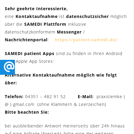
Sehr geehrte Interessierte,
eine
Kontaktaufnahme
ist
datenschutzsicher
möglich
über die
SAMEDI Plattform
inklusive
datenschutzkonformem
Messenger
/
Nachrichtenportal
:
https://patient.samedi.de/
SAMEDI patient Apps
sind zu finden in Ihren Android
u./o. Apple App Stores:
Alternative Kontaktaufnahme möglich wie folgt
über:
Telefon:
04351 – 482 91 52
E-Mail:
praxislemke (
@ ) gmail.com (ohne Klammern & Leerzeichen)
Bitte beachten Sie:
bei ausbleibender Antwort meinerseits über 24h hinaus
auf eine Anfrage Ihrerseits bitte eine der weiteren