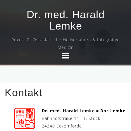
Skip
to
Dr. med. Harald
content
Lemke
Praxis für Ostasiatische Heilverfahren & Integrative
Medizin
Kontakt
Dr. med. Harald Lemke = Doc Lemke
Bahnhofstraße 11 , 1. Stock
24340 Eckernförde